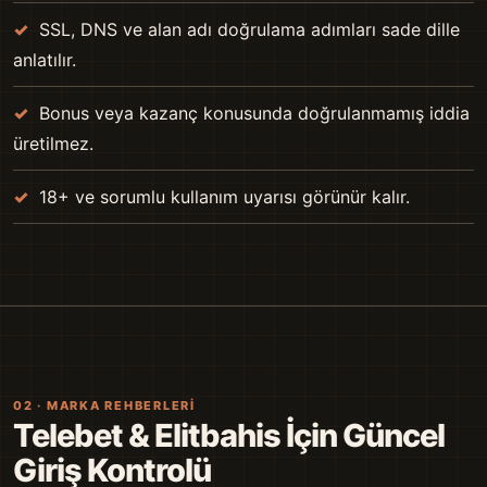
SSL, DNS ve alan adı doğrulama adımları sade dille
anlatılır.
Bonus veya kazanç konusunda doğrulanmamış iddia
üretilmez.
18+ ve sorumlu kullanım uyarısı görünür kalır.
02 · MARKA REHBERLERİ
Telebet & Elitbahis İçin Güncel
Giriş Kontrolü