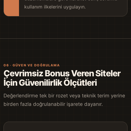
kullanım ilkelerini uygulayın.
06 · GÜVEN VE DOĞRULAMA
Çevrimsiz Bonus Veren Siteler
İçin Güvenilirlik Ölçütleri
Değerlendirme tek bir rozet veya teknik terim yerine
birden fazla doğrulanabilir işarete dayanır.