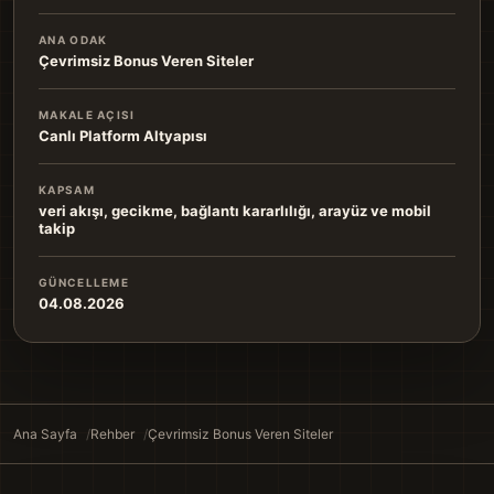
ANA ODAK
Çevrimsiz Bonus Veren Siteler
MAKALE AÇISI
Canlı Platform Altyapısı
KAPSAM
veri akışı, gecikme, bağlantı kararlılığı, arayüz ve mobil
takip
GÜNCELLEME
04.08.2026
Ana Sayfa
Rehber
Çevrimsiz Bonus Veren Siteler