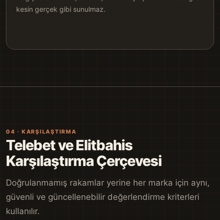
kesin gerçek gibi sunulmaz.
04 · KARŞILAŞTIRMA
Telebet ve Elitbahis
Karşılaştırma Çerçevesi
Doğrulanmamış rakamlar yerine her marka için aynı,
güvenli ve güncellenebilir değerlendirme kriterleri
kullanılır.