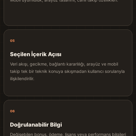
05
Seçilen İçerik Açısı
Veri akışı, gecikme, bağlantı kararlılığı, arayüz ve mobil
takip tek bir teknik konuya sıkışmadan kullanıcı sorularıyla
ilişkilendirilir.
06
Doğrulanabilir Bilgi
Değişebilen bonus, ödeme, lisans veya performans bilgileri