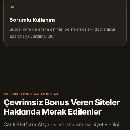
06
Sorumlu Kullanım
Bütçe, süre ve erişim sınırları belirlemek riskli davranışları
azaltmaya yardımcı olur.
07 · SIK SORULAN SORULAR
Çevrimsiz Bonus Veren Siteler
Hakkında Merak Edilenler
Canlı Platform Altyapısı ve ana arama niyetiyle ilgili