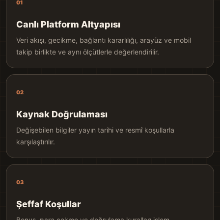
01
Canlı Platform Altyapısı
Veri akışı, gecikme, bağlantı kararlılığı, arayüz ve mobil
takip birlikte ve aynı ölçütlerle değerlendirilir.
02
Kaynak Doğrulaması
Değişebilen bilgiler yayın tarihi ve resmî koşullarla
karşılaştırılır.
03
Şeffaf Koşullar
Bonus, para çekme ve doğrulama kuralları işlem