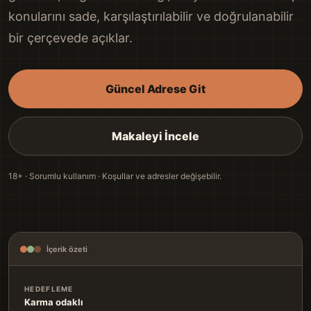
konularını sade, karşılaştırılabilir ve doğrulanabilir
bir çerçevede açıklar.
Güncel Adrese Git
Makaleyi İncele
18+ · Sorumlu kullanım · Koşullar ve adresler değişebilir.
İçerik özeti
HEDEFLEME
Karma odaklı