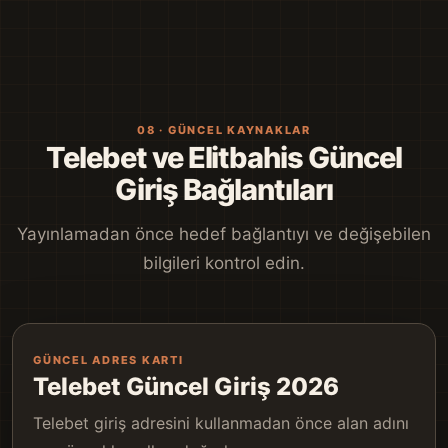
ücretsiz araçlardan kaçınmalıdır.
sertifikasını ve bağlantının resmî kanallarla
eşleştiğini kontrol edin. Şüpheli yönlendirmelerde
kişisel bilgi girmeyin.
08 · GÜNCEL KAYNAKLAR
Telebet ve Elitbahis Güncel
Giriş Bağlantıları
Yayınlamadan önce hedef bağlantıyı ve değişebilen
bilgileri kontrol edin.
GÜNCEL ADRES KARTI
Telebet Güncel Giriş 2026
Telebet giriş adresini kullanmadan önce alan adını