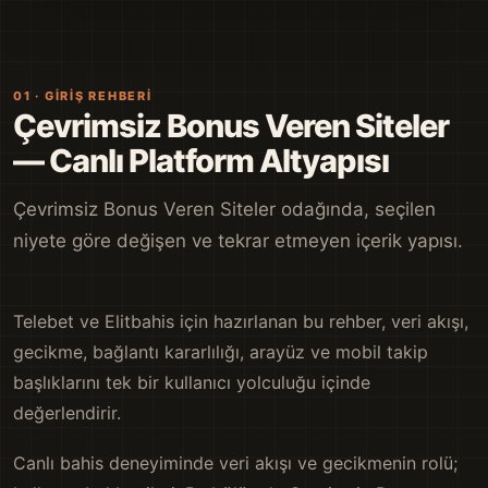
01 · GİRİŞ REHBERİ
Çevrimsiz Bonus Veren Siteler
— Canlı Platform Altyapısı
Çevrimsiz Bonus Veren Siteler odağında, seçilen
niyete göre değişen ve tekrar etmeyen içerik yapısı.
Telebet ve Elitbahis için hazırlanan bu rehber, veri akışı,
gecikme, bağlantı kararlılığı, arayüz ve mobil takip
başlıklarını tek bir kullanıcı yolculuğu içinde
değerlendirir.
Canlı bahis deneyiminde veri akışı ve gecikmenin rolü;